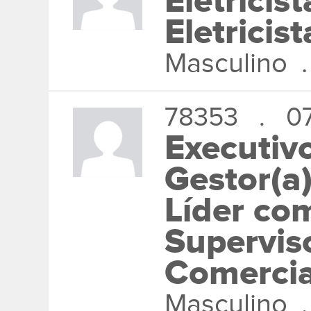
Eletricis
Eletricis
Masculino 
78353 . 07
Executiv
Gestor(a
Líder com
Supervis
Comercia
Masculino 