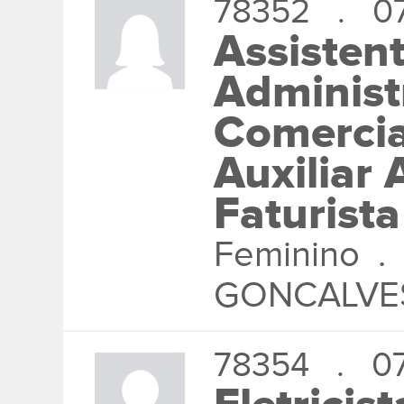
78352 . 07
Assisten
Administr
Comercia
Auxiliar 
Faturista
Feminino 
GONCALVE
78354 . 07