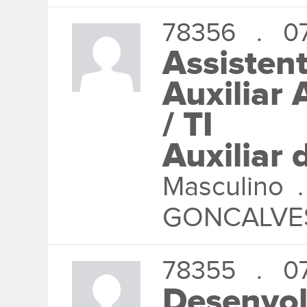
78356 . 07
Assistent
Auxiliar 
/ TI
Auxiliar 
Masculino 
GONCALVE
78355 . 07
Desenvol