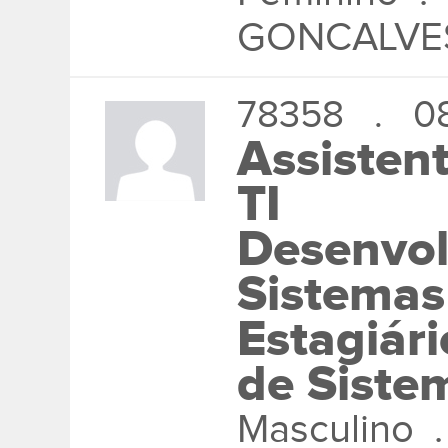
GONCALVE
78358 . 08
Assisten
TI
Desenvol
Sistemas
Estagiári
de Siste
Masculino 