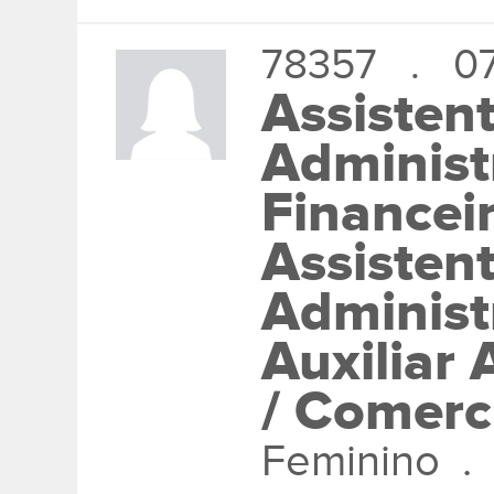
78357 . 07
Assisten
Administr
Financei
Assisten
Administ
Auxiliar 
/ Comerc
Feminino .