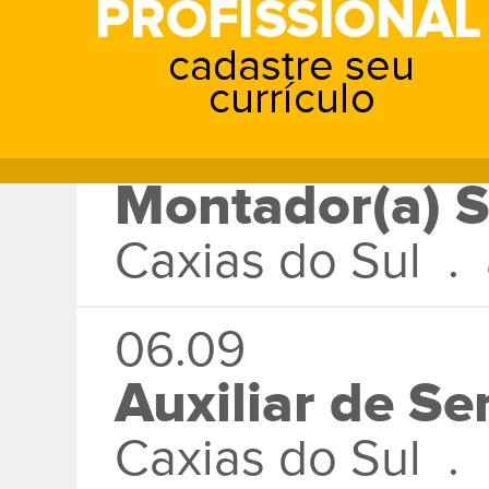
Farroupilha . d
até R$ 2.000,00
22.09
Montador(a) S
Caxias do Sul .
06.09
Auxiliar de Se
Caxias do Sul . 