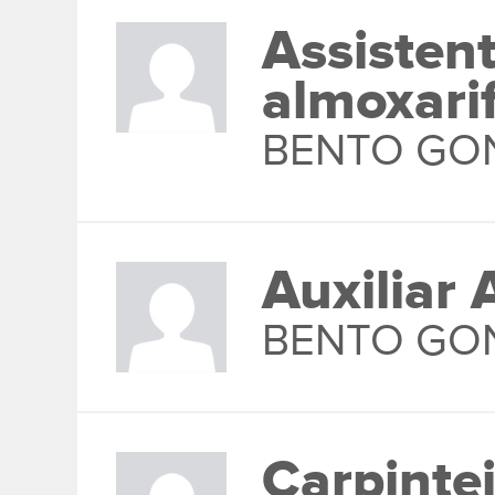
Assisten
almoxari
BENTO GO
Auxiliar 
BENTO GO
Carpintei